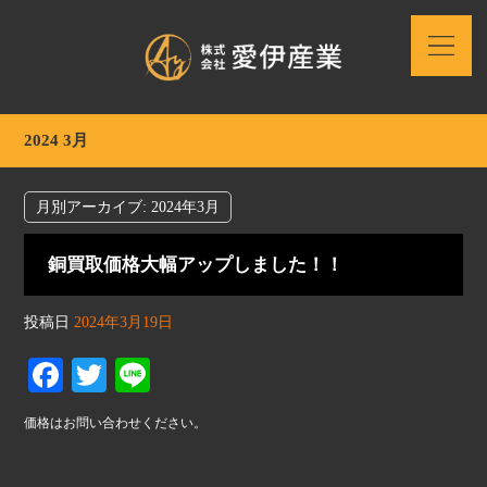
2024 3月
月別アーカイブ:
2024年3月
銅買取価格大幅アップしました！！
投稿日
2024年3月19日
Fa
T
Li
ce
wi
ne
価格はお問い合わせください。
bo
tte
ok
r