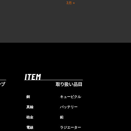
3月 »
銅
キュービクル
真鍮
バッテリー
砲金
鉛
電線
ラジエーター