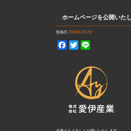
a
wi
n
c
tt
e
ホームページを公開いた
e
er
b
投稿日
2024年2月2日
o
F
T
Li
o
a
wi
n
k
c
tt
e
e
er
b
o
o
k
今後ともよろしくお願いいたします。