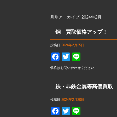
月別アーカイブ:
2024年2月
銅 買取価格アップ！
投稿日
2024年2月25日
F
T
Li
a
wi
n
価格はお問い合わせください。
c
tt
e
e
er
鉄・非鉄金属等高価買取
b
o
投稿日
2024年2月20日
o
F
T
Li
k